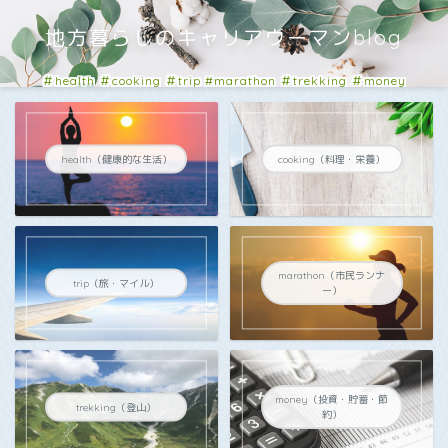
地方暮らしのキャリアウーマンblog
＃health ＃cooking ＃trip #marathon ＃trekking ＃money
#business
health（健康的な生活）
cooking（料理・栄養）
marathon（市民ランナ
trip（旅・マイル）
ー）
money（投資・貯蓄・節
trekking（登山）
約）