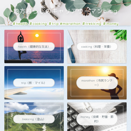
地方暮らしのキャリアウーマンblog
＃health ＃cooking ＃trip #marathon ＃trekking ＃money
#business
health（健康的な生活）
cooking（料理・栄養）
marathon（市民ランナ
trip（旅・マイル）
ー）
money（投資・貯蓄・節
trekking（登山）
約）