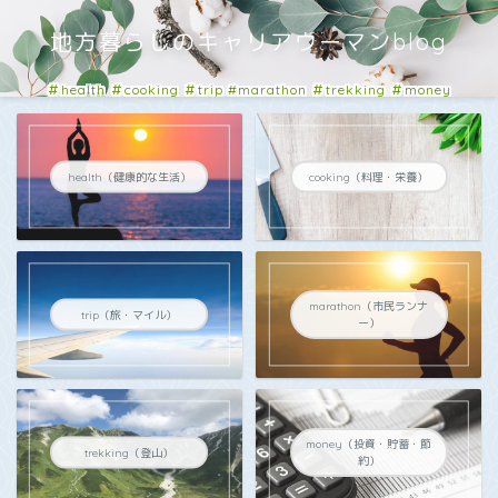
地方暮らしのキャリアウーマンblog
＃health ＃cooking ＃trip #marathon ＃trekking ＃money
#business
health（健康的な生活）
cooking（料理・栄養）
marathon（市民ランナ
trip（旅・マイル）
ー）
money（投資・貯蓄・節
trekking（登山）
約）