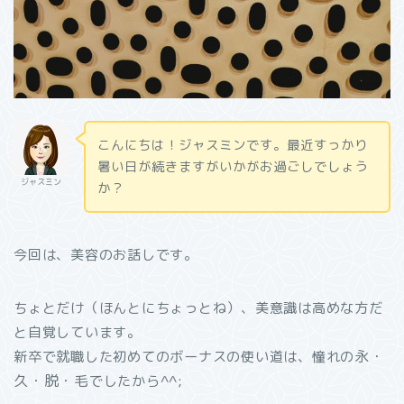
こんにちは！ジャスミンです。最近すっかり
暑い日が続きますがいかがお過ごしでしょう
ジャスミン
か？
今回は、美容のお話しです。
ちょとだけ（ほんとにちょっとね）、美意識は高めな方だ
と自覚しています。
永・
新卒で就職した初めてのボーナスの使い道は、憧れの
久・脱・毛
でしたから^^;