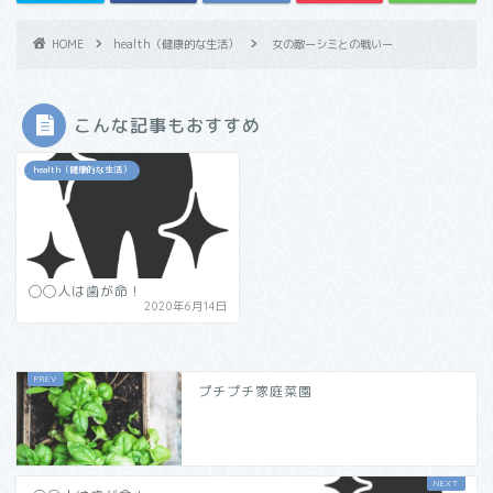
HOME
health（健康的な生活）
女の敵ーシミとの戦いー
こんな記事もおすすめ
health（健康的な生活）
◯◯人は歯が命！
2020年6月14日
プチプチ家庭菜園